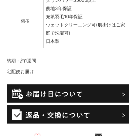
ダウンパワー350dp以上
側地3年保証
充填羽毛10年保証
備考
ウェットクリーニング可(肌掛けはご家
庭で洗濯可)
日本製
納期：約1週間
宅配便お届け