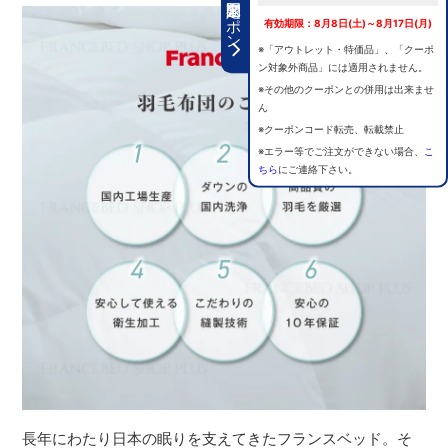
期間限定クーポン
有効期限：8月8日(土)～8月17日(月)
※「アウトレット・特価品」、「クーポ
ン対象外商品」には適用されません。
※その他のクーポンとの併用は出来ませ
ん
※クーポンコード転売、転載禁止
※エラー等でご注文ができない場合、
こ
ちら
にご連絡下さい。
長年にわたり日本の眠りを支えてきたフランスベッド。そ