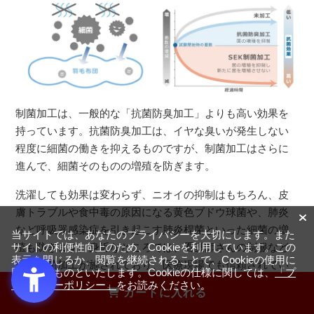
制菌加工は、一般的な「抗菌防臭加工」よりも高い効果を
持っています。抗菌防臭加工は、イヤな臭いが発生しない
程度に細菌の働きを抑えるものですが、制菌加工はさらに
進んで、細菌そのものの増殖を防ぎます。
洗濯しても効果は変わらず、ニオイの抑制はもちろん、皮
膚トラブルや食中毒の原因になる黄色ブドウ球菌や、肺炎
など呼吸器感染症を引き起こす肺炎桿菌といった細菌の増
当サイトでは、あなたのプライバシーを大切にします。また
殖も防ぎます。身近なところでは、看護師さんの制服など
サイトの利便性向上のため、Cookieを利用しています。この
表示を閉じるか、閲覧を継続されることで、Cookieの使用に
にも制菌加工が施されており、医療現場でも信頼されてい
同意するものといたします。Cookieの仕様に関しては、
「プ
る技術です。
ライバシーポリシー」
をお読みください。
カートに入れる
羽毛に制菌加工をした羽毛布団を販売しているのはフラン