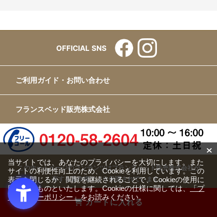
OFFICIAL SNS
ご利用ガイド・お問い合わせ
フランスベッド販売株式会社
当サイトでは、あなたのプライバシーを大切にします。また
このホームページのコンテンツはフランスベッド販売株式会社が
サイトの利便性向上のため、Cookieを利用しています。この
表示を閉じるか、閲覧を継続されることで、Cookieの使用に
有する著作権により保護されています。
同意するものといたします。Cookieの仕様に関しては、
「プ
すべての文章、画像、動画などを、私的利用の範囲を超えて、許
ライバシーポリシー」
をお読みください。
可なく複製、改変、転載することは禁じられています。
カートに入れる
Copyright(c) FRANCEBED Sales Co., ltd. All Rights Reserved.