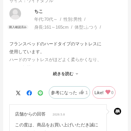
サイズ：ワイドダブル
ちこ
年代:
70代～
性別:
男性
身長:
161～165cm
体型:
ふつう
フランスベッドのハードタイプのマットレスに
使用しています。
ハードのマットレスがほどよく柔らかくなり、
とても気持ちいいです。
続きを読む
裏面も滑らない仕様になっていて置くだけなので
ベッドパッドのセットも楽です。
参考になった
1
Like!
0
店舗からの回答
2026.5.8
この度は、商品をお買い上げいただき誠に