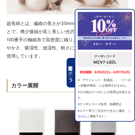
超長綿とは、繊維の長さが35mm以上の非常に長い綿のこ
とで、稀少価値が高く美しい光沢があります。その中でも
100番手の極細糸で高密度に織り上げており、肌触りやしな
やかさ、吸湿性、放湿性、軽さに優れた最高品質の素材を
使用しています。
クーポンコード
MZV7-L8ZL
期間限定クーポン
有効期限：8月8日(土)～8月17日(月)
※「アウトレット・特価品」、「クーポ
カラー展開
ン対象外商品」には適用されません。
※その他のクーポンとの併用は出来ませ
ん
※クーポンコード転売、転載禁止
※エラー等でご注文ができない場合、
こ
ちら
にご連絡下さい。