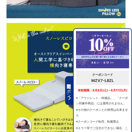
クーポンコード
MZV7-L8ZL
期間限定クーポン
有効期限：8月8日(土)～8月17日(月)
※「アウトレット・特価品」、「クーポ
ン対象外商品」には適用されません。
※その他のクーポンとの併用は出来ませ
ん
※クーポンコード転売、転載禁止
※エラー等でご注文ができない場合、
こ