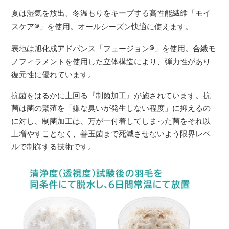
夏は湿気を放出、冬温もりをキープする高性能繊維「モイ
スケア
®
」を使用。オールシーズン快適に使えます。
表地は旭化成アドバンス「フュージョン
®
」を使用。合繊モ
ノフィラメントを使用した立体構造により、弾力性があり
復元性に優れています。
抗菌をはるかに上回る『制箘加工』が施されています。抗
菌は菌の繁殖を「嫌な臭いが発生しない程度」に抑えるの
に対し、制菌加工は、万が一付着してしまった菌をそれ以
上増やすことなく、善玉菌まで死滅させないよう限界レベ
ルで制御する技術です。