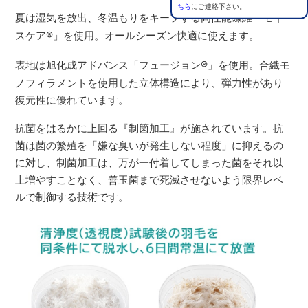
ちら
にご連絡下さい。
夏は湿気を放出、冬温もりをキープする高性能繊維「モイ
スケア
®
」を使用。オールシーズン快適に使えます。
表地は旭化成アドバンス「フュージョン
®
」を使用。合繊モ
ノフィラメントを使用した立体構造により、弾力性があり
復元性に優れています。
抗菌をはるかに上回る『制箘加工』が施されています。抗
菌は菌の繁殖を「嫌な臭いが発生しない程度」に抑えるの
に対し、制菌加工は、万が一付着してしまった菌をそれ以
上増やすことなく、善玉菌まで死滅させないよう限界レベ
ルで制御する技術です。