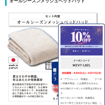
オールシーズンメッシュベッドパッド
クーポンコード
MZV7-L8ZL
期間限定クーポン
有効期限：8月8日(土)～8月17日(月)
※「アウトレット・特価品」、「クーポ
ン対象外商品」には適用されません。
※その他のクーポンとの併用は出来ませ
ん
※クーポンコード転売、転載禁止
※エラー等でご注文ができない場合、
こ