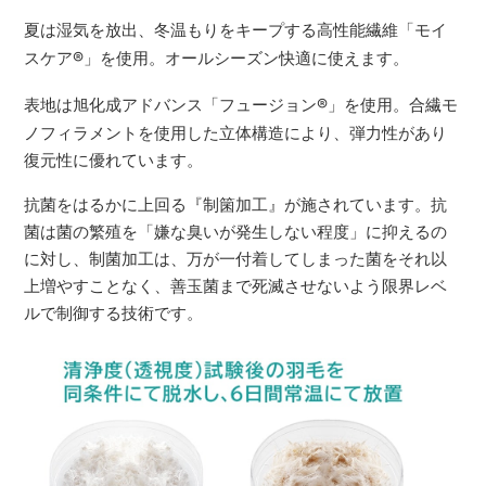
夏は湿気を放出、冬温もりをキープする高性能繊維「モイ
スケア
®
」を使用。オールシーズン快適に使えます。
表地は旭化成アドバンス「フュージョン
®
」を使用。合繊モ
ノフィラメントを使用した立体構造により、弾力性があり
復元性に優れています。
抗菌をはるかに上回る『制箘加工』が施されています。抗
菌は菌の繁殖を「嫌な臭いが発生しない程度」に抑えるの
に対し、制菌加工は、万が一付着してしまった菌をそれ以
上増やすことなく、善玉菌まで死滅させないよう限界レベ
ルで制御する技術です。