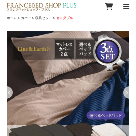
>
>
>
ホーム
カバー
寝具セット
セミダブル