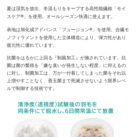
夏は湿気を放出、冬温もりをキープする高性能繊維「モイ
スケア
®
」を使用。オールシーズン快適に使えます。
表地は旭化成アドバンス「フュージョン
®
」を使用。合繊モ
ノフィラメントを使用した立体構造により、弾力性があり
復元性に優れています。
抗菌をはるかに上回る『制箘加工』が施されています。抗
菌は菌の繁殖を「嫌な臭いが発生しない程度」に抑えるの
に対し、制菌加工は、万が一付着してしまった菌をそれ以
上増やすことなく、善玉菌まで死滅させないよう限界レベ
ルで制御する技術です。