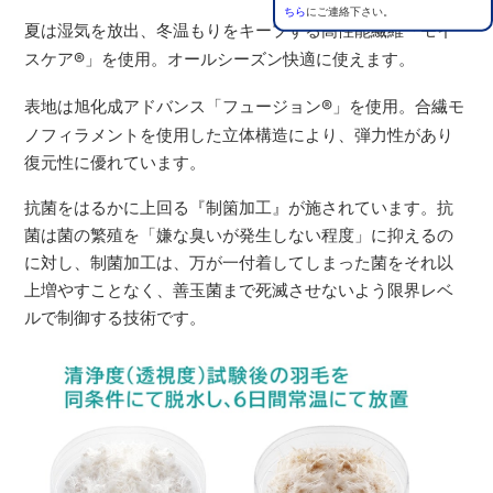
ちら
にご連絡下さい。
夏は湿気を放出、冬温もりをキープする高性能繊維「モイ
スケア
®
」を使用。オールシーズン快適に使えます。
表地は旭化成アドバンス「フュージョン
®
」を使用。合繊モ
ノフィラメントを使用した立体構造により、弾力性があり
復元性に優れています。
抗菌をはるかに上回る『制箘加工』が施されています。抗
菌は菌の繁殖を「嫌な臭いが発生しない程度」に抑えるの
に対し、制菌加工は、万が一付着してしまった菌をそれ以
上増やすことなく、善玉菌まで死滅させないよう限界レベ
ルで制御する技術です。