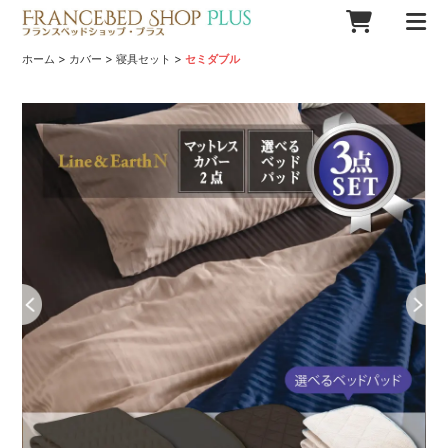
>
>
>
ホーム
カバー
寝具セット
セミダブル