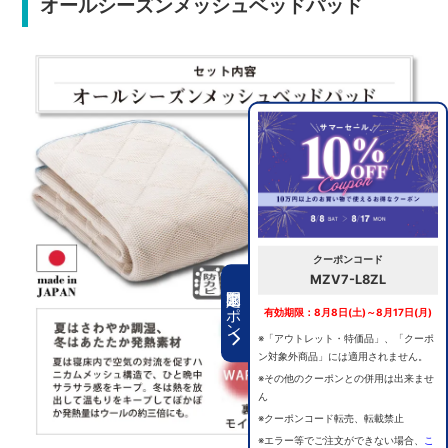
オールシーズンメッシュベッドパッド
クーポンコード
MZV7-L8ZL
期間限定クーポン
有効期限：8月8日(土)～8月17日(月)
※「アウトレット・特価品」、「クーポ
ン対象外商品」には適用されません。
※その他のクーポンとの併用は出来ませ
ん
※クーポンコード転売、転載禁止
※エラー等でご注文ができない場合、
こ