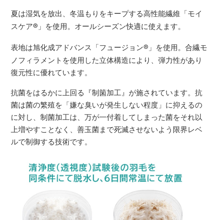
夏は湿気を放出、冬温もりをキープする高性能繊維「モイ
スケア
®
」を使用。オールシーズン快適に使えます。
表地は旭化成アドバンス「フュージョン
®
」を使用。合繊モ
ノフィラメントを使用した立体構造により、弾力性があり
復元性に優れています。
抗菌をはるかに上回る『制箘加工』が施されています。抗
菌は菌の繁殖を「嫌な臭いが発生しない程度」に抑えるの
に対し、制菌加工は、万が一付着してしまった菌をそれ以
上増やすことなく、善玉菌まで死滅させないよう限界レベ
ルで制御する技術です。