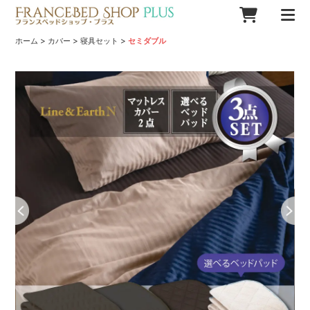
>
>
>
ホーム
カバー
寝具セット
セミダブル