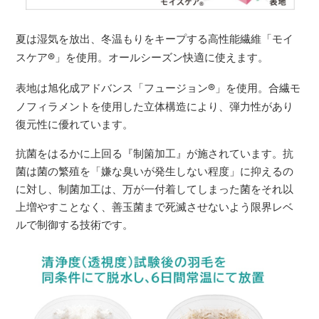
夏は湿気を放出、冬温もりをキープする高性能繊維「モイ
スケア
®
」を使用。オールシーズン快適に使えます。
表地は旭化成アドバンス「フュージョン
®
」を使用。合繊モ
ノフィラメントを使用した立体構造により、弾力性があり
復元性に優れています。
抗菌をはるかに上回る『制箘加工』が施されています。抗
菌は菌の繁殖を「嫌な臭いが発生しない程度」に抑えるの
に対し、制菌加工は、万が一付着してしまった菌をそれ以
上増やすことなく、善玉菌まで死滅させないよう限界レベ
ルで制御する技術です。