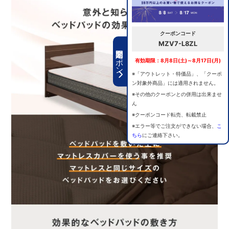
クーポンコード
MZV7-L8ZL
期間限定クーポン
有効期限：8月8日(土)～8月17日(月)
※「アウトレット・特価品」、「クーポ
ン対象外商品」には適用されません。
※その他のクーポンとの併用は出来ませ
ん
※クーポンコード転売、転載禁止
※エラー等でご注文ができない場合、
こ
ちら
にご連絡下さい。