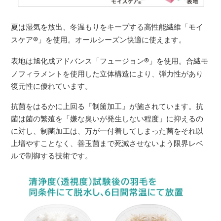
夏は湿気を放出、冬温もりをキープする高性能繊維「モイ
スケア
®
」を使用。オールシーズン快適に使えます。
表地は旭化成アドバンス「フュージョン
®
」を使用。合繊モ
ノフィラメントを使用した立体構造により、弾力性があり
復元性に優れています。
抗菌をはるかに上回る『制箘加工』が施されています。抗
菌は菌の繁殖を「嫌な臭いが発生しない程度」に抑えるの
に対し、制菌加工は、万が一付着してしまった菌をそれ以
上増やすことなく、善玉菌まで死滅させないよう限界レベ
ルで制御する技術です。