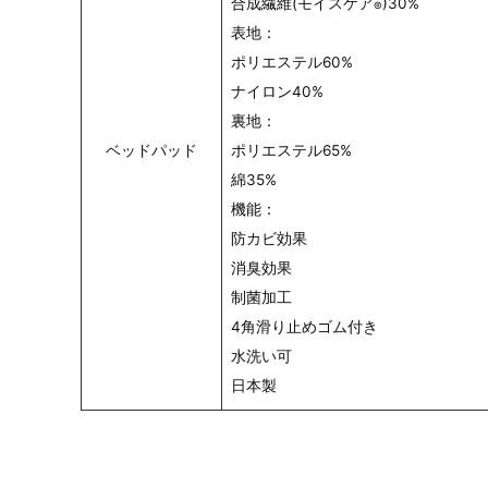
合成繊維(モイスケア
)30%
®
表地：
ポリエステル60%
ナイロン40%
裏地：
ベッドパッド
ポリエステル65%
綿35%
機能：
防カビ効果
消臭効果
制菌加工
4角滑り止めゴム付き
水洗い可
日本製