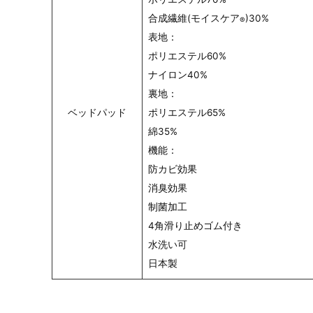
合成繊維(モイスケア
)30%
®
表地：
ポリエステル60%
ナイロン40%
裏地：
ベッドパッド
ポリエステル65%
綿35%
機能：
防カビ効果
消臭効果
制菌加工
4角滑り止めゴム付き
水洗い可
日本製