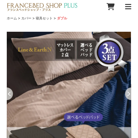
>
>
>
ホーム
カバー
寝具セット
ダブル