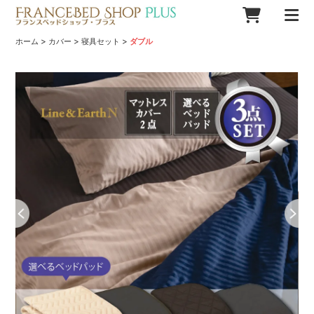
>
>
>
ホーム
カバー
寝具セット
ダブル