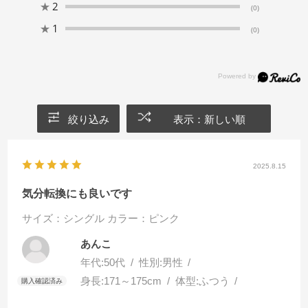
★
2
(0)
★
1
(0)
絞り込み
表示：新しい順
2025.8.15
気分転換にも良いです
サイズ：シングル
カラー：ピンク
あんこ
年代:
50代
性別:
男性
身長:
171～175cm
体型:
ふつう