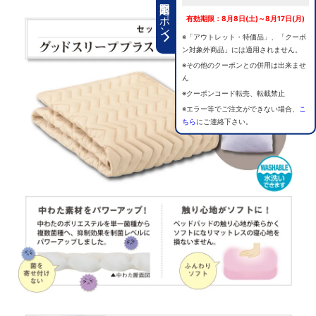
期間限定クーポン
有効期限：8月8日(土)～8月17日(月)
※「アウトレット・特価品」、「クーポ
ン対象外商品」には適用されません。
※その他のクーポンとの併用は出来ませ
ん
※クーポンコード転売、転載禁止
※エラー等でご注文ができない場合、
こ
ちら
にご連絡下さい。