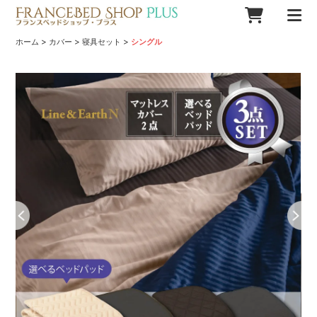
>
>
>
ホーム
カバー
寝具セット
シングル