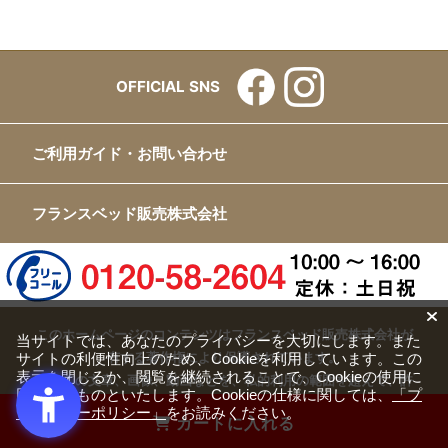
OFFICIAL SNS
ご利用ガイド・お問い合わせ
フランスベッド販売株式会社
このホームページのコンテンツはフランスベッド販売株式会社が
当サイトでは、あなたのプライバシーを大切にします。また
有する著作権により保護されています。
サイトの利便性向上のため、Cookieを利用しています。この
表示を閉じるか、閲覧を継続されることで、Cookieの使用に
すべての文章、画像、動画などを、私的利用の範囲を超えて、許
同意するものといたします。Cookieの仕様に関しては、
「プ
可なく複製、改変、転載することは禁じられています。
ライバシーポリシー」
をお読みください。
カートに入れる
Copyright(c) FRANCEBED Sales Co., ltd. All Rights Reserved.