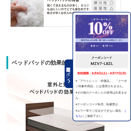
クーポンコード
ベッドパッドの効果的な使い方
MZV7-L8ZL
期間限定クーポン
有効期限：8月8日(土)～8月17日(月)
※「アウトレット・特価品」、「クーポ
ン対象外商品」には適用されません。
※その他のクーポンとの併用は出来ませ
ん
※クーポンコード転売、転載禁止
※エラー等でご注文ができない場合、
こ
ちら
にご連絡下さい。