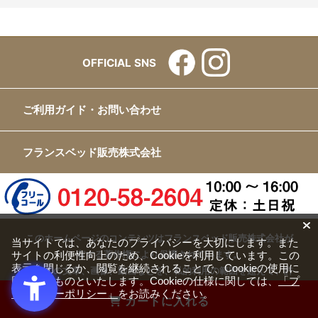
OFFICIAL SNS
ご利用ガイド・お問い合わせ
フランスベッド販売株式会社
このホームページのコンテンツはフランスベッド販売株式会社が
当サイトでは、あなたのプライバシーを大切にします。また
サイトの利便性向上のため、Cookieを利用しています。この
有する著作権により保護されています。
表示を閉じるか、閲覧を継続されることで、Cookieの使用に
すべての文章、画像、動画などを、私的利用の範囲を超えて、許
同意するものといたします。Cookieの仕様に関しては、
「プ
可なく複製、改変、転載することは禁じられています。
ライバシーポリシー」
をお読みください。
カートに入れる
Copyright(c) FRANCEBED Sales Co., ltd. All Rights Reserved.