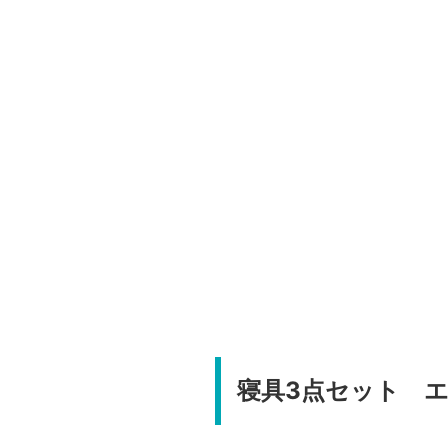
寝具3点セット 