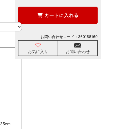
カートに入れる
お問い合わせコード：
360158160
お気に入り
お問い合わせ
35cm