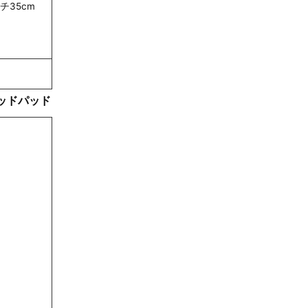
チ35cm
ッドパッド