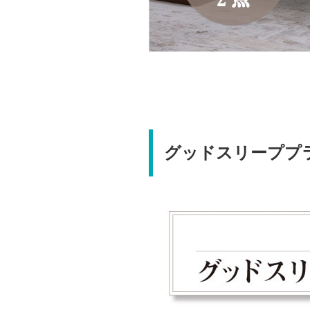
グッドスリーププ