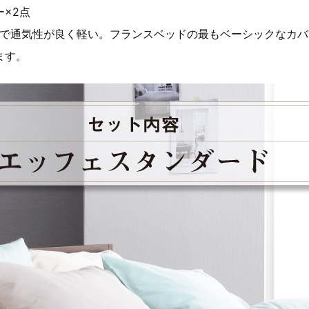
×2点
ので通気性が良く軽い。フランスベッドの最もベーシックなカ
ます。