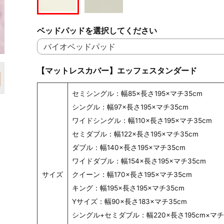
ベッドパッドを選択してください
【マットレスカバー】エッフェスタンダード
セミシングル：幅85×長さ195×マチ35cm
シングル：幅97×長さ195×マチ35cm
ワイドシングル：幅110×長さ195×マチ35cm
セミダブル：幅122×長さ195×マチ35cm
ダブル：幅140×長さ195×マチ35cm
ワイドダブル：幅154×長さ195×マチ35cm
サイズ
クイーン：幅170×長さ195×マチ35cm
キング：幅195×長さ195×マチ35cm
Yサイズ：幅90×長さ183×マチ35cm
シングル+セミダブル：幅220×長さ195cm×マチ