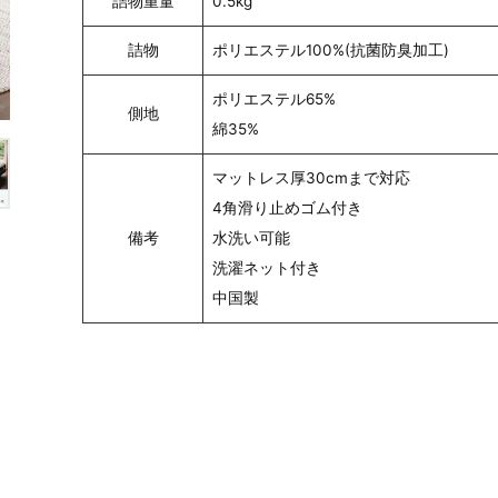
詰物重量
0.5kg
詰物
ポリエステル100%(抗菌防臭加工)
ポリエステル65%
側地
綿35%
マットレス厚30cmまで対応
4角滑り止めゴム付き
備考
水洗い可能
洗濯ネット付き
中国製