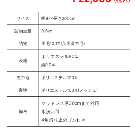
サイズ
幅97×長さ205cm
詰物重量
0.6kg
詰物
羊毛100%(英国産羊毛)
ポリエステル80%
表地
綿20%
裏中地
ポリエステル100%
裏地
ポリエステル100%(メッシュ)
マットレス厚30cmまで対応
水洗い可
備考
4角滑り止めゴム付き