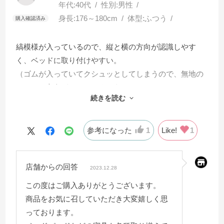
年代:
40代
性別:
男性
身長:
176～180cm
体型:
ふつう
縞模様が入っているので、縦と横の方向が認識しやす
く、ベッドに取り付けやすい。
（ゴムが入っていてクシュッとしてしまうので、無地の
ものだと方向がわかりにくそう。）
続きを読む
生地もサラサラしていて清潔感と高級感がある。
参考になった
1
Like!
1
店舗からの回答
2023.12.28
この度はご購入ありがとうございます。
商品をお気に召していただき大変嬉しく思
っております。