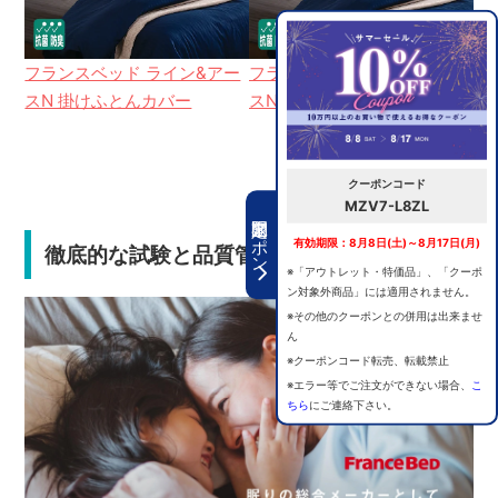
フランスベッド ライン&アー
フランスベッド ライン&アー
フ
スN 掛けふとんカバー
スN ピロケース
ス
クーポンコード
MZV7-L8ZL
期間限定クーポン
有効期限：8月8日(土)～8月17日(月)
徹底的な試験と品質管理で安心の選択
※「アウトレット・特価品」、「クーポ
ン対象外商品」には適用されません。
※その他のクーポンとの併用は出来ませ
ん
※クーポンコード転売、転載禁止
※エラー等でご注文ができない場合、
こ
ちら
にご連絡下さい。