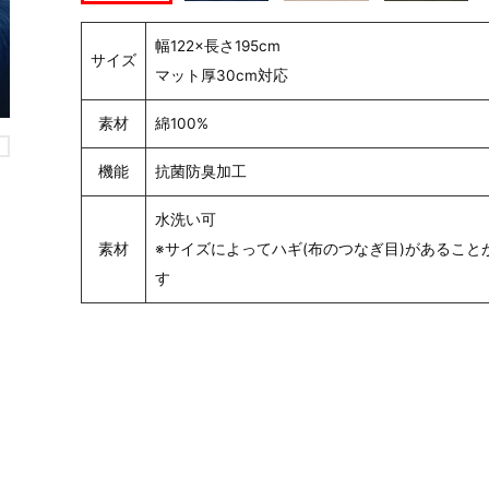
幅122×長さ195cm
サイズ
マット厚30cm対応
素材
綿100%
機能
抗菌防臭加工
水洗い可
素材
※サイズによってハギ(布のつなぎ目)があること
す