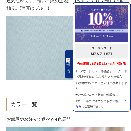
通気性が良く、軽い平織の生地。コットン100%で優しい肌
触り。(写真はブルー)
クーポンコード
MZV7-L8ZL
期間限定クーポン
有効期限：8月8日(土)～8月17日(月)
※「アウトレット・特価品」、「クーポ
ン対象外商品」には適用されません。
※その他のクーポンとの併用は出来ませ
ん
※クーポンコード転売、転載禁止
※エラー等でご注文ができない場合、
こ
カラー一覧
ちら
にご連絡下さい。
お部屋やお好みで選べる4色展開