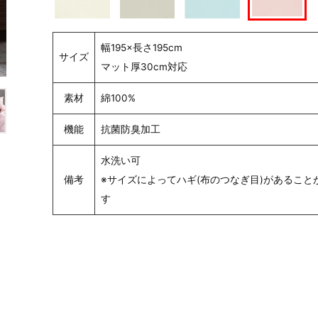
幅195×長さ195cm
サイズ
マット厚30cm対応
素材
綿100%
機能
抗菌防臭加工
水洗い可
備考
※サイズによってハギ(布のつなぎ目)があること
す