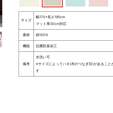
幅170×長さ195cm
サイズ
マット厚30cm対応
素材
綿100%
機能
抗菌防臭加工
水洗い可
備考
※サイズによってハギ(布のつなぎ目)があること
す