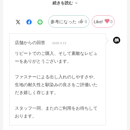
続きを読む
く使えることを考えれば高い買い物ではないと思いま
す。
参考になった
0
Like!
0
店舗からの回答
2026.3.13
リピートでのご購入、そして素敵なレビュ
ーをありがとうございます。
ファスナーによる出し入れのしやすさや、
生地の耐久性と馴染みの良さをご評価いた
だき嬉しく存じます。
スタッフ一同、またのご利用をお待ちして
おります。