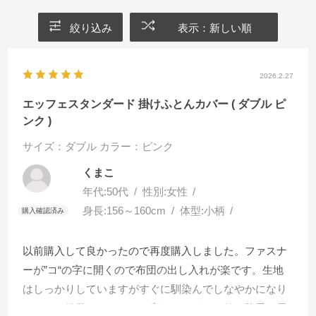
絞り込み
表示：新しい順
2026.2.27
エッフェスタンダード 掛けふとんカバー ( ダブル ピ
ンク )
サイズ：ダブル
カラー：ピンク
くまこ
年代:
50代
性別:
女性
身長:
156～160cm
体型:
小柄
以前購入して良かったので再度購入しました。ファスナ
ーが”コ“の字に開くので布団の出し入れが楽です。生地
はしっかりしていますがすぐに馴染んでしなやかになり
ます。お値段もそれなりに高いですがこの使い勝手と長