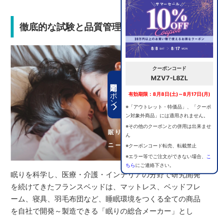
徹底的な試験と品質管理で安心の選択
クーポンコード
MZV7-L8ZL
期間限定クーポン
有効期限：8月8日(土)～8月17日(月)
※「アウトレット・特価品」、「クーポ
ン対象外商品」には適用されません。
※その他のクーポンとの併用は出来ませ
ん
※クーポンコード転売、転載禁止
※エラー等でご注文ができない場合、
こ
ちら
にご連絡下さい。
眠りを科学し、医療・介護・インテリアの分野で研究開発
を続けてきたフランスベッドは、マットレス、ベッドフレ
ーム、寝具、羽毛布団など、睡眠環境をつくる全ての商品
を自社で開発～製造できる「眠りの総合メーカー」とし