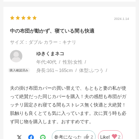
2024.1.14
中の布団が動かず、寝ている間も快適
サイズ：ダブル
カラー：キナリ
ゆきくまネコ
年代:
40代
性別:
女性
身長:
161～165cm
体型:
ふつう
夫の掛け布団カバーの買い替えで、もともと妻の私が使
って絶賛だった同じカバーを購入！夫の感想も布団がガ
ッチリ固定され寝てる間もストレス無く快適と大絶賛！
肌触りも良くとても気に入っています。次に買う時も必
ず同じ物を購入します。おすすめです。
参考になった
2
Like!
2