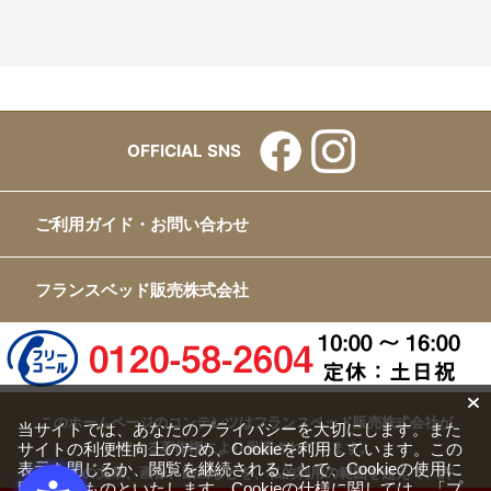
OFFICIAL SNS
ご利用ガイド・お問い合わせ
フランスベッド販売株式会社
このホームページのコンテンツはフランスベッド販売株式会社が
当サイトでは、あなたのプライバシーを大切にします。また
有する著作権により保護されています。
サイトの利便性向上のため、Cookieを利用しています。この
表示を閉じるか、閲覧を継続されることで、Cookieの使用に
すべての文章、画像、動画などを、私的利用の範囲を超えて、許
同意するものといたします。Cookieの仕様に関しては、
「プ