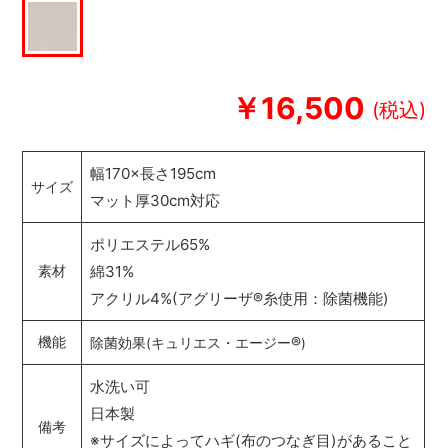
￥16,500
幅170×長さ195cm
サイズ
マット厚30cm対応
ポリエステル65%
綿31%
素材
アクリル4%(アグリーザ
®
糸使用：除菌機能)
®
機能
除菌効果(キュリエス・エージー
)
水洗い可
日本製
備考
※サイズによってハギ(布のつなぎ目)があること