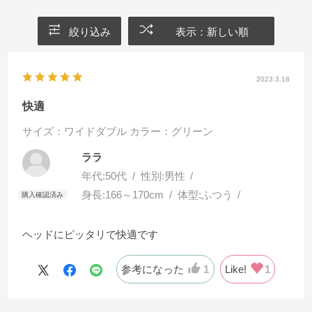
絞り込み
表示：新しい順
2023.3.18
快適
サイズ：ワイドダブル
カラー：グリーン
ララ
年代:
50代
性別:
男性
身長:
166～170cm
体型:
ふつう
ヘッドにピッタリで快適です
参考になった
1
Like!
1