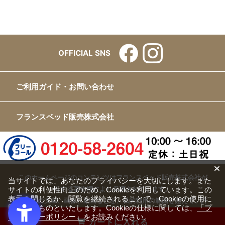
OFFICIAL SNS
ご利用ガイド・お問い合わせ
フランスベッド販売株式会社
このホームページのコンテンツはフランスベッド販売株式会社が
当サイトでは、あなたのプライバシーを大切にします。また
有する著作権により保護されています。
サイトの利便性向上のため、Cookieを利用しています。この
表示を閉じるか、閲覧を継続されることで、Cookieの使用に
すべての文章、画像、動画などを、私的利用の範囲を超えて、許
同意するものといたします。Cookieの仕様に関しては、
「プ
可なく複製、改変、転載することは禁じられています。
ライバシーポリシー」
をお読みください。
カートに入れる
Copyright(c) FRANCEBED Sales Co., ltd. All Rights Reserved.