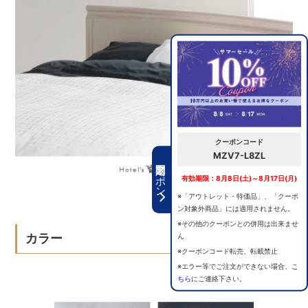
クーポンコード
MZV7-L8ZL
期間限定クーポン
有効期限：8月8日(土)～8月17日(月)
※「アウトレット・特価品」、「クーポ
ン対象外商品」には適用されません。
※その他のクーポンとの併用は出来ませ
カラー
ん
※クーポンコード転売、転載禁止
※エラー等でご注文ができない場合、
こ
ちら
にご連絡下さい。