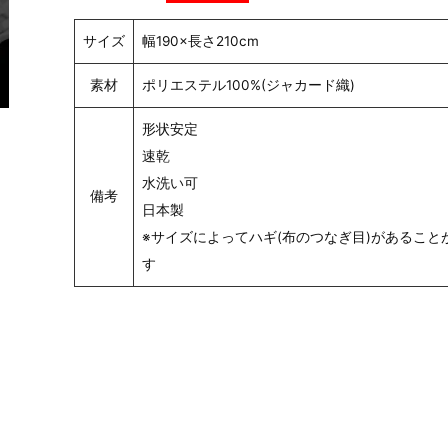
サイズ
幅190×長さ210cm
素材
ポリエステル100%(ジャカード織)
形状安定
速乾
水洗い可
備考
日本製
※サイズによってハギ(布のつなぎ目)があること
す