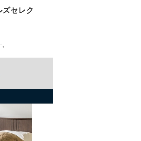
ルズセレク
す。