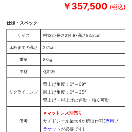
￥357,500
仕様・スペック
サイズ
幅123×長さ214.8×高さ83.8cm
床板までの高さ
27.1cm
重量
88kg
主材
化粧板
背上げ角度：0°～69°
脚上げ角度：0°～35°
リクライニング
背上げ・脚上げの連動・独立可動
※マットレス別売り
サイドレール最大4か所取付可(
専用ブ
備考
ラケット
が必要です)