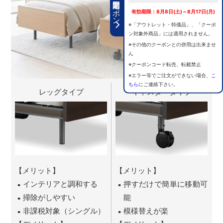
期間限定クーポン
有効期限：8月8日(土)～8月17日(月)
※「アウトレット・特価品」、「クーポ
ン対象外商品」には適用されません。
※その他のクーポンとの併用は出来ませ
ん
※クーポンコード転売、転載禁止
※エラー等でご注文ができない場合、
こ
ちら
にご連絡下さい。
レッグタイプ
キャスタータイプ
【メリット】
【メリット】
インテリアと調和する
押すだけで簡単に移動可
掃除がしやすい
能
非課税対象（シングル）
模様替えが楽