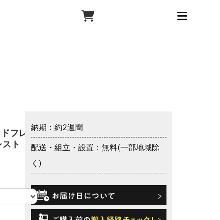
納期：約2週間
ッドフレー
レスト
配送・組立・設置：無料(一部地域除
く)