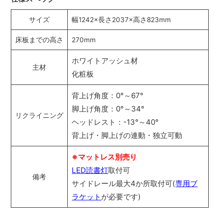
サイズ
幅1242×長さ2037×高さ823mm
床板までの高さ
270mm
ホワイトアッシュ材
主材
化粧板
背上げ角度：0°～67°
脚上げ角度：0°～34°
リクライニング
ヘッドレスト：-13°～40°
背上げ・脚上げの連動・独立可動
※マットレス別売り
LED読書灯
取付可
備考
サイドレール最大4か所取付可(
専用ブ
ラケット
が必要です)