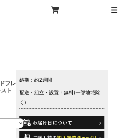
納期：約2週間
ッドフレー
レスト
配送・組立・設置：無料(一部地域除
く)