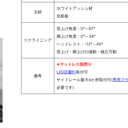
ホワイトアッシュ材
主材
化粧板
背上げ角度：0°～67°
脚上げ角度：0°～34°
リクライニング
ヘッドレスト：-13°～40°
背上げ・脚上げの連動・独立可動
※マットレス別売り
LED読書灯
取付可
備考
サイドレール最大4か所取付可(
専用ブ
必要です)