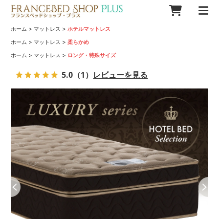
>
>
ホーム
マットレス
ホテルマットレス
>
>
ホーム
マットレス
柔らかめ
>
>
ホーム
マットレス
ロング・特殊サイズ
5.0
（1）
レビューを見る