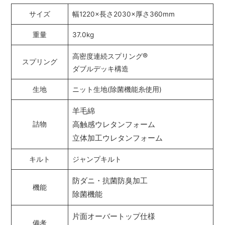
サイズ
幅1220×長さ2030×厚さ360mm
重量
37.0kg
®
高密度連続スプリング
スプリング
ダブルデッキ構造
生地
ニット生地(除菌機能糸使用)
羊毛綿
高触感ウレタンフォーム
詰物
立体加工ウレタンフォーム
キルト
ジャンプキルト
防ダニ・抗菌防臭加工
機能
除菌機能
片面オーバートップ仕様
備考