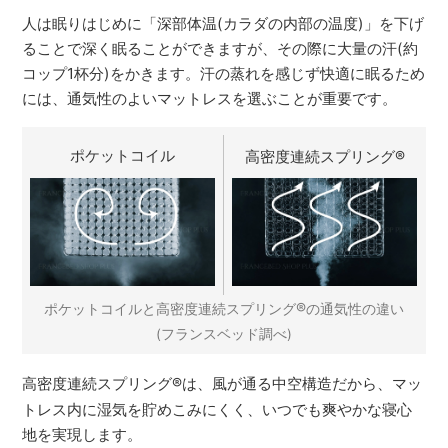
人は眠りはじめに「深部体温(カラダの内部の温度)」を下げ
ることで深く眠ることができますが、その際に大量の汗(約
コップ1杯分)をかきます。汗の蒸れを感じず快適に眠るため
には、通気性のよいマットレスを選ぶことが重要です。
ポケットコイル
高密度連続スプリング
®
®
ポケットコイルと高密度連続スプリング
の通気性の違い
(フランスベッド調べ)
高密度連続スプリング
®
は、風が通る中空構造だから、マッ
トレス内に湿気を貯めこみにくく、いつでも爽やかな寝心
地を実現します。