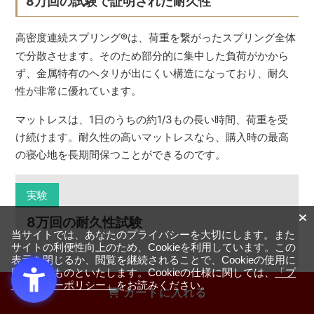
8万回の試験で証明された耐久性
高密度連続スプリング
®
は、荷重を繋がったスプリング全体
で分散させます。そのため部分的に集中した負荷がかから
ず、金属特有のヘタリが出にくい構造になっており、耐久
性が非常に優れています。
マットレスは、1日のうちの約1/3もの長い時間、荷重を受
け続けます。耐久性の高いマットレスなら、購入時の最高
の寝心地を長期間保つことができるのです。
実験
8万回の耐久性試験
当サイトでは、あなたのプライバシーを大切にします。また
サイトの利便性向上のため、Cookieを利用しています。この
表示を閉じるか、閲覧を継続されることで、Cookieの使用に
同意するものといたします。Cookieの仕様に関しては、
「プ
マットレスに
約100kgの荷重をかけて8万回強打
する試
ライバシーポリシー」
をお読みください。
カートに入れる
験や
直径20cm、50kgのおもりを6ヶ月間乗せた状態