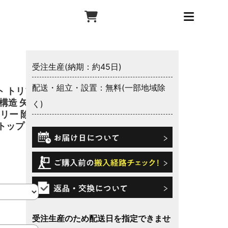
受注生産(納期：約45日)
配送・組立・設置：無料(一部地域除
ト トリプ
構造 矢羽
く)
アリー 除菌
トップ 抗
受注生産のため配送日を指定できませ