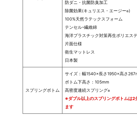
防ダニ・抗菌防臭加工
除菌効果(キュリエス・エージー
)
®
100%天然ラテックスフォーム
テンセル
繊維綿
™
海洋プラスチック対策再生ポリエス
片面仕様
衛生マットレス
日本製
サイズ：幅1540×長さ1950×高さ267
ボトム下高さ：105mm
スプリングボトム
高密度連続スプリング
®
※ダブル以上のスプリングボトムは2
ます