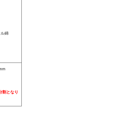
テル綿
mm
分割となり