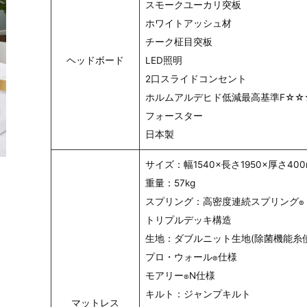
スモークユーカリ突板
ホワイトアッシュ材
チーク柾目突板
ヘッドボード
LED照明
2口スライドコンセント
ホルムアルデヒド低減最高基準F☆☆
フォースター
日本製
サイズ：幅1540×長さ1950×厚さ40
重量：57kg
スプリング：高密度連続スプリング
®
トリプルデッキ構造
生地：ダブルニット生地(除菌機能糸使
プロ・ウォール
仕様
®
モアリー
N仕様
®
キルト：ジャンプキルト
マットレス