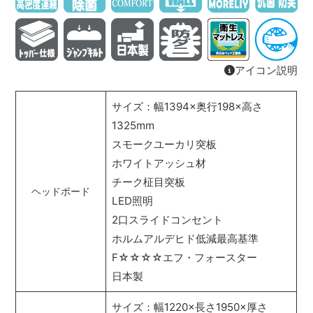
アイコン説明
サイズ：幅1394×奥行198×高さ
1325mm
スモークユーカリ突板
ホワイトアッシュ材
チーク柾目突板
ヘッドボード
LED照明
2口スライドコンセント
ホルムアルデヒド低減最高基準
F☆☆☆☆エフ・フォースター
日本製
サイズ：幅1220×長さ1950×厚さ