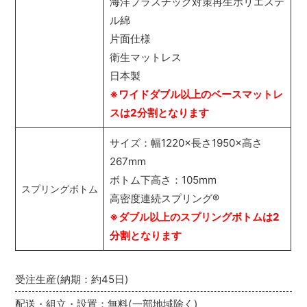
海洋プラスチック対策再生ポリエステ
ル綿
片面仕様
衛生マットレス
日本製
※ワイドダブル以上のベースマットレ
スは2分割となります
サイズ：幅1220×長さ1950×高さ
267mm
ボトム下高さ：105mm
スプリングボトム
高密度連続スプリング
®
※ダブル以上のスプリングボトムは2
分割となります
受注生産(納期：約45日)
配送・組立・設置：無料(一部地域除く)