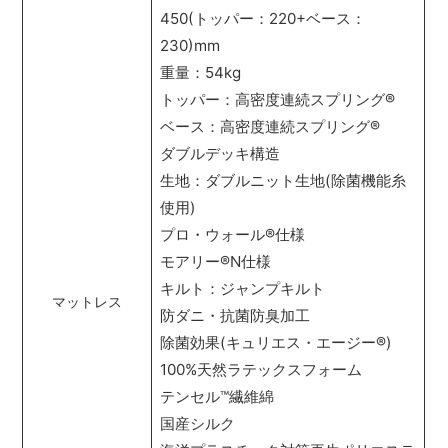
450(トッパー：220+ベース：
230)mm
重量：54kg
トッパー：高密度連続スプリング
®
ベース：高密度連続スプリング
®
ダブルデッキ構造
生地：ダブルニット生地(除菌機能糸
使用)
プロ・ウォール
®
仕様
モアリー
®
N仕様
キルト：ジャンプキルト
マットレス
防ダニ・抗菌防臭加工
除菌効果(キュリエス・エージー
®
)
100%天然ラテックスフォーム
テンセル
™
繊維綿
国産シルク