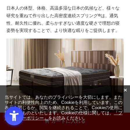
日本人の体型、体格、高温多湿な日本の気候など、様々な
研究を重ねて作り出した高密度連続スプリング
®
は、通気
性、耐久性に優れ、柔らかすぎない適度な硬さで理想の寝
姿勢を実現することで、より快適な眠りをご提供します。
当サイトでは、あなたのプライバシーを大切にします。また
サイトの利便性向上のため、Cookieを利用しています。この
表示を閉じるか、閲覧を継続されることで、Cookieの使用に
同意するものといたします。Cookieの仕様に関しては、
「プ
ライバシーポリシー」
をお読みください。
カートに入れる