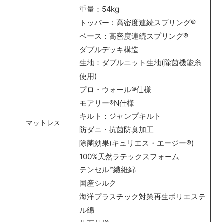
重量：54kg
トッパー：高密度連続スプリング
®
ベース：高密度連続スプリング
®
ダブルデッキ構造
生地：ダブルニット生地(除菌機能糸
使用)
プロ・ウォール
®
仕様
モアリー
®
N仕様
キルト：ジャンプキルト
マットレス
防ダニ・抗菌防臭加工
除菌効果(キュリエス・エージー
®
)
100%天然ラテックスフォーム
テンセル
™
繊維綿
国産シルク
海洋プラスチック対策再生ポリエステ
ル綿