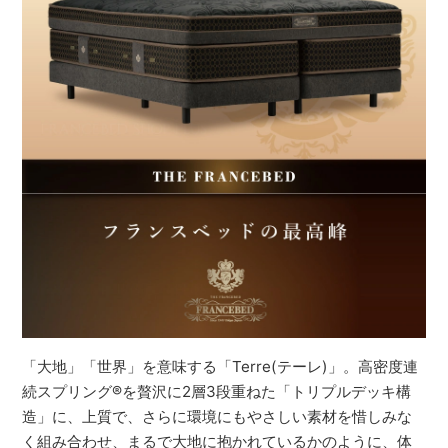
「大地」「世界」を意味する「Terre(テーレ)」。高密度連
続スプリング®を贅沢に2層3段重ねた「トリプルデッキ構
造」に、上質で、さらに環境にもやさしい素材を惜しみな
く組み合わせ、まるで大地に抱かれているかのように、体