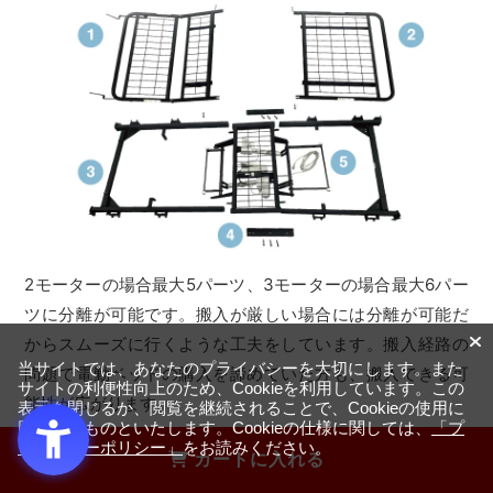
2モーターの場合最大5パーツ、3モーターの場合最大6パー
ツに分離が可能です。搬入が厳しい場合には分離が可能だ
からスムーズに行くような工夫をしています。搬入経路の
当サイトでは、あなたのプライバシーを大切にします。また
問題で電動ベッドの購入を諦めていた方も、搬入できる可
サイトの利便性向上のため、Cookieを利用しています。この
能性が広がります。
表示を閉じるか、閲覧を継続されることで、Cookieの使用に
同意するものといたします。Cookieの仕様に関しては、
「プ
ライバシーポリシー」
をお読みください。
カートに入れる