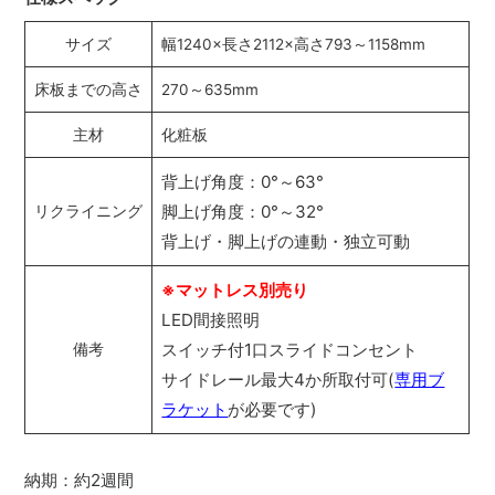
サイズ
幅1240×長さ2112×高さ793～1158mm
床板までの高さ
270～635mm
主材
化粧板
背上げ角度：0°～63°
脚上げ角度：0°～32°
リクライニング
背上げ・脚上げの連動・独立可動
※マットレス別売り
LED間接照明
スイッチ付1口スライドコンセント
備考
サイドレール最大4か所取付可(
専用ブ
ラケット
が必要です)
納期：約2週間