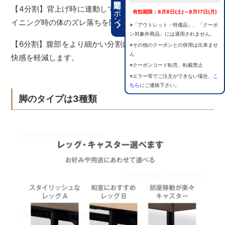
期間限定クーポン
【4分割】背上げ時に連動して脚上げを行うことで、リクラ
有効期限：8月8日(土)～8月17日(月)
イニング時の体のズレ落ちを防止します。
※「アウトレット・特価品」、「クーポ
ン対象外商品」には適用されません。
【6分割】腹部をより細かい分割にすることで圧迫による不
※その他のクーポンとの併用は出来ませ
ん
快感を軽減します。
※クーポンコード転売、転載禁止
※エラー等でご注文ができない場合、
こ
ちら
にご連絡下さい。
脚のタイプは3種類