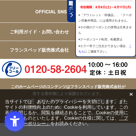
期間限定クーポン
有効期限：8月8日(土)～8月17日(月)
OFFICIAL SNS
※「アウトレット・特価品」、「クーポ
ン対象外商品」には適用されません。
※その他のクーポンとの併用は出来ませ
ご利用ガイド・お問い合わせ
ん
※クーポンコード転売、転載禁止
※エラー等でご注文ができない場合、
こ
フランスベッド販売株式会社
ちら
にご連絡下さい。
このホームページのコンテンツはフランスベッド販売株式会社が
有する著作権により保護されています。
すべての文章、画像、動画などを、私的利用の範囲を超えて、許
当サイトでは、あなたのプライバシーを大切にします。また
サイトの利便性向上のため、Cookieを利用しています。この
可なく複製、改変、転載することは禁じられています。
表示を閉じるか、閲覧を継続されることで、Cookieの使用に
Copyright(c) FRANCEBED Sales Co., ltd. All Rights Reserved.
同意するものといたします。Cookieの仕様に関しては、
「プ
ライバシーポリシー」
をお読みください。