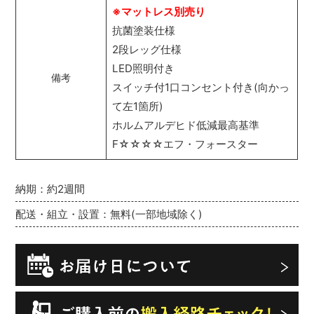
※マットレス別売り
抗菌塗装仕様
2段レッグ仕様
LED照明付き
備考
スイッチ付1口コンセント付き(向かっ
て左1箇所)
ホルムアルデヒド低減最高基準
F☆☆☆☆エフ・フォースター
納期：約2週間
配送・組立・設置：無料(一部地域除く)