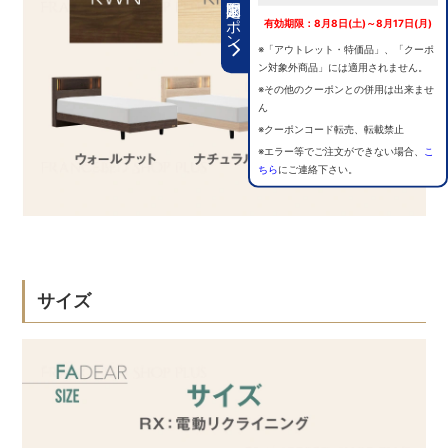
期間限定クーポン
有効期限：8月8日(土)～8月17日(月)
※「アウトレット・特価品」、「クーポ
ン対象外商品」には適用されません。
※その他のクーポンとの併用は出来ませ
ん
※クーポンコード転売、転載禁止
※エラー等でご注文ができない場合、
こ
ちら
にご連絡下さい。
サイズ