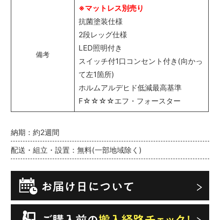
※マットレス別売り
抗菌塗装仕様
2段レッグ仕様
LED照明付き
備考
スイッチ付1口コンセント付き(向かっ
て左1箇所)
ホルムアルデヒド低減最高基準
F☆☆☆☆エフ・フォースター
納期：約2週間
配送・組立・設置：無料(一部地域除く)