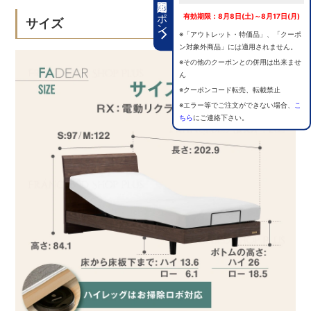
期間限定クーポン
有効期限：8月8日(土)～8月17日(月)
サイズ
※「アウトレット・特価品」、「クーポ
ン対象外商品」には適用されません。
※その他のクーポンとの併用は出来ませ
ん
※クーポンコード転売、転載禁止
※エラー等でご注文ができない場合、
こ
ちら
にご連絡下さい。