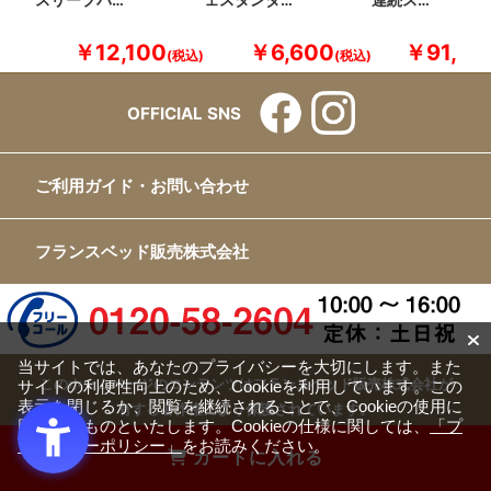
スリープバ…
ェスタンダ…
連続ス…
￥12,100
￥6,600
￥91,30
OFFICIAL SNS
ご利用ガイド・お問い合わせ
フランスベッド販売株式会社
当サイトでは、あなたのプライバシーを大切にします。また
このホームページのコンテンツはフランスベッド販売株式会社が
サイトの利便性向上のため、Cookieを利用しています。この
表示を閉じるか、閲覧を継続されることで、Cookieの使用に
有する著作権により保護されています。
同意するものといたします。Cookieの仕様に関しては、
「プ
すべての文章、画像、動画などを、私的利用の範囲を超えて、許
ライバシーポリシー」
をお読みください。
カートに入れる
可なく複製、改変、転載することは禁じられています。
Copyright(c) FRANCEBED Sales Co., ltd. All Rights Reserved.