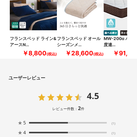
フランスベッド ライン&
フランスベッド オール
MW-200α ハー
アースN…
シーズンメ…
度連…
￥8,800
￥28,600
￥91,30
ユーザーレビュー
4.5
2
レビュー件数：
件
★
5
(1)
★
4
(1)