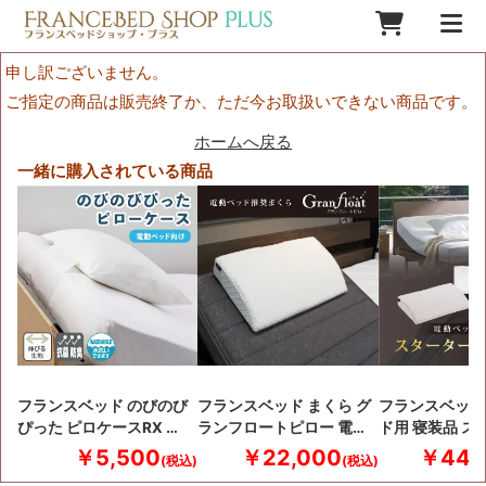
申し訳ございません。
ご指定の商品は販売終了か、ただ今お取扱いできない商品です。
ホームへ戻る
一緒に購入されている商品
フランスベッド のびのび
フランスベッド まくら グ
フランスベッド
ぴった ピロケースRX …
ランフロートピロー 電…
ド用 寝装品 ス
￥5,500
￥22,000
￥44,