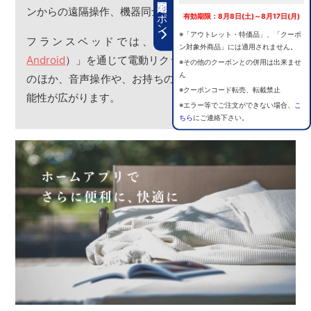
期間限定クーポン
ンからの遠隔操作、機器同士の連携などができます。
有効期限：8月8日(土)～8月17日(月)
※「アウトレット・特価品」、「クーポ
フランスベッドでは、「ホームアプリ（
iOS
/
ン対象外商品」には適用されません。
Android
）」を通じて電動リクライニングベッドの操作
※その他のクーポンとの併用は出来ませ
ん
のほか、音声操作や、お持ちのIoT家電に連携させる可
※クーポンコード転売、転載禁止
能性が広がります。
※エラー等でご注文ができない場合、
こ
ちら
にご連絡下さい。