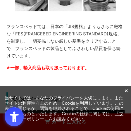
フランスベッドでは、日本の「JIS規格」よりもさらに厳格
な「FES(FRANCEBED ENGINEERING STANDARD)規格」
を制定し、一切妥協しない厳しい基準をクリアすること
で、フランスベッドの製品としてふさわしい品質を保ち続
けています。
※一部、輸入商品も取り扱っております。
当サイトでは、あなたのプライバシーを大切にします。また
安心のメーカー保証
サイトの利便性向上のため、Cookieを利用しています。この
表示を閉じるか、閲覧を継続されることで、Cookieの使用に
同意するものといたします。Cookieの仕様に関しては、
「プ
ライバシーポリシー」
をお読みください。
カートに入れる