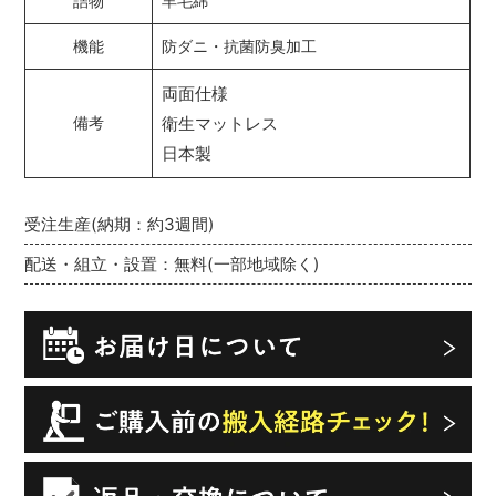
詰物
羊毛綿
機能
防ダニ・抗菌防臭加工
両面仕様
衛生マットレス
備考
日本製
受注生産(納期：約3週間)
配送・組立・設置：無料(一部地域除く)