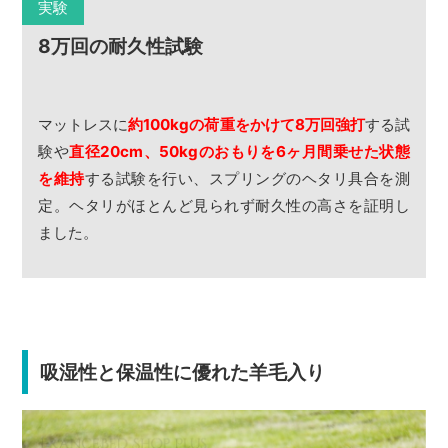
実験
8万回の耐久性試験
マットレスに
約100kgの荷重をかけて8万回強打
する試
験や
直径20cm、50kgのおもりを6ヶ月間乗せた状態
を維持
する試験を行い、スプリングのヘタリ具合を測
定。ヘタリがほとんど見られず耐久性の高さを証明し
ました。
吸湿性と保温性に優れた羊毛入り