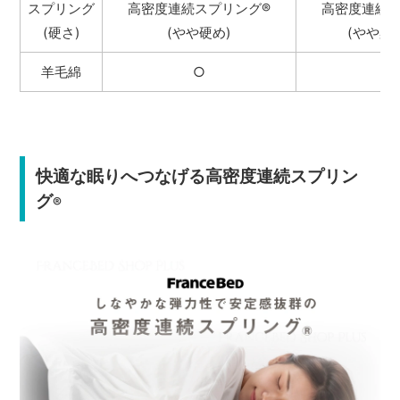
スプリング
高密度連続スプリング
®
高密度連続
(硬さ)
(やや硬め)
(やや柔
羊毛綿
○
−
快適な眠りへつなげる高密度連続スプリン
グ
®