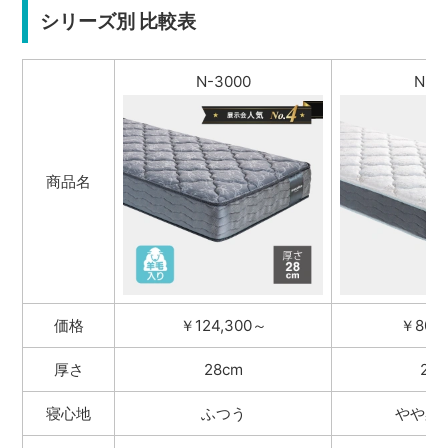
シリーズ別 比較表
N-3000
N-1
商品名
価格
￥124,300～
￥80,
厚さ
28cm
24
寝心地
ふつう
やや柔